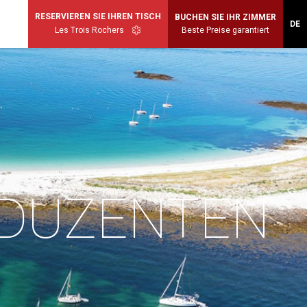
RESERVIEREN SIE IHREN TISCH
BUCHEN SIE IHR ZIMMER
DE
Les Trois Rochers
Beste Preise garantiert
ODUZENTEN