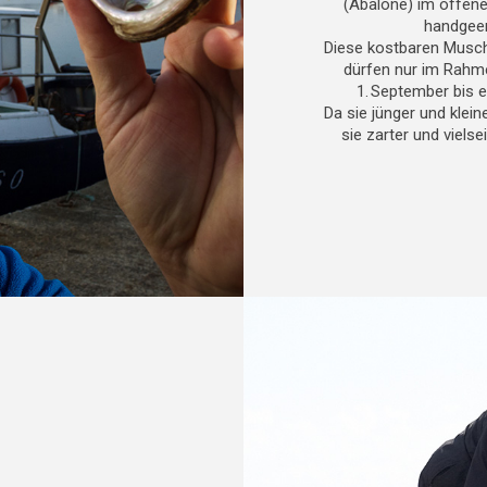
(Abalone) im offenen
handgeer
Diese kostbaren Musche
dürfen nur im Rahme
1. September bis e
Da sie jünger und klei
sie zarter und viels