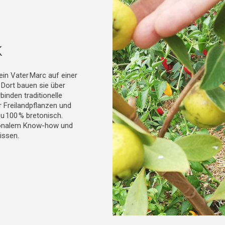
k
in Vater Marc auf einer
 Dort bauen sie über
inden traditionelle
 Freilandpflanzen und
u 100 % bretonisch.
ionalem Know-how und
issen.