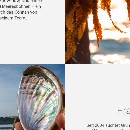
Know-how, sind unsere
d Meeresbohnen – ein
urch das Können von
 seinem Team.
Fr
Seit 2004 züchtet Grü