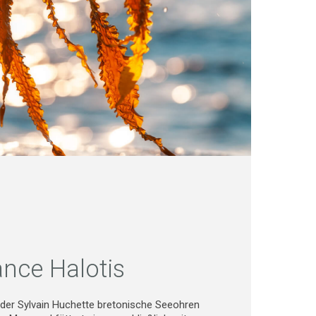
ance Halotis
nder Sylvain Huchette bretonische Seeohren