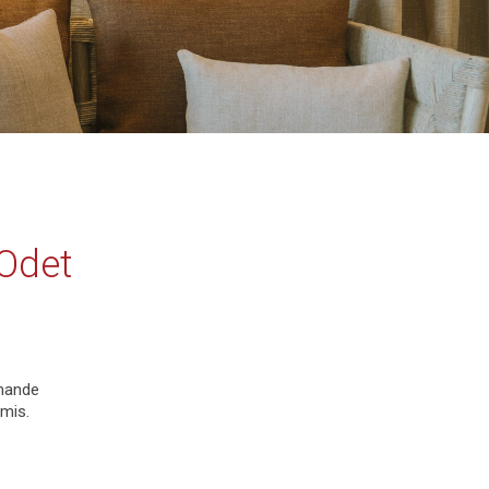
’Odet
rmande
amis.