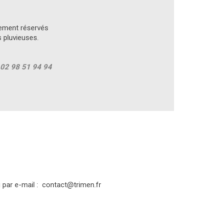
irement réservés
s pluvieuses.
u 02 98 51 94 94
 par e-mail :
contact@trimen.fr