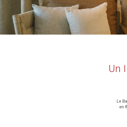
Un I
Le Ba
en f